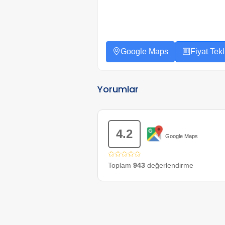
Google Maps
Fiyat Tekli
Yorumlar
4.2
Google Maps
✩✩✩✩✩
Toplam
943
değerlendirme