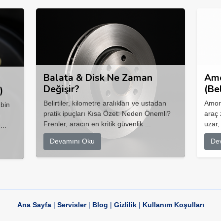
Balata & Disk Ne Zaman
Amo
Değişir?
(Be
)
Belirtiler, kilometre aralıkları ve ustadan
Amort
 bin
pratik ipuçları Kısa Özet: Neden Önemli?
araç 
Frenler, aracın en kritik güvenlik ...
uzar,
...
Devamını Oku
De
Ana Sayfa
|
Servisler
|
Blog
|
Gizlilik
|
Kullanım Koşulları