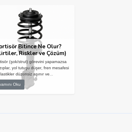
rtisör Bitince Ne Olur?
lirtiler, Riskler ve Çözüm)
isör (şok/strut) görevini yapamazsa
zıplar, yol tutuşu düşer, fren mesafesi
 lastikler düzensiz aşınır ve...
vamını Oku