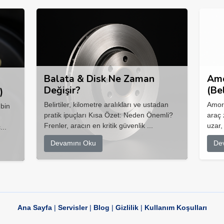
Balata & Disk Ne Zaman
Amo
Değişir?
(Be
)
Belirtiler, kilometre aralıkları ve ustadan
Amort
 bin
pratik ipuçları Kısa Özet: Neden Önemli?
araç 
Frenler, aracın en kritik güvenlik ...
uzar,
...
Devamını Oku
De
Ana Sayfa
|
Servisler
|
Blog
|
Gizlilik
|
Kullanım Koşulları