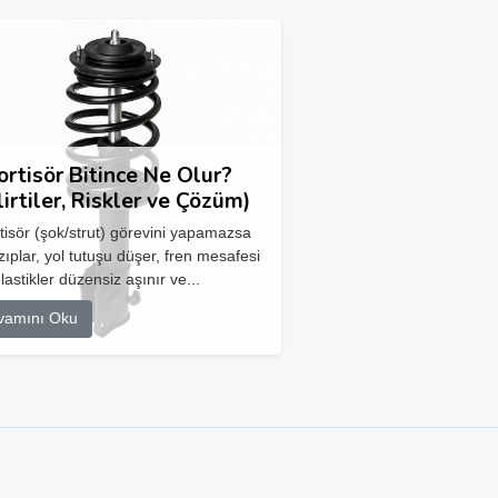
rtisör Bitince Ne Olur?
lirtiler, Riskler ve Çözüm)
isör (şok/strut) görevini yapamazsa
zıplar, yol tutuşu düşer, fren mesafesi
 lastikler düzensiz aşınır ve...
vamını Oku