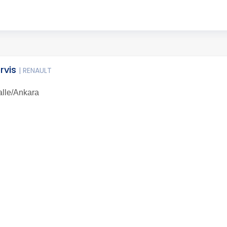
rvis
| RENAULT
alle/Ankara