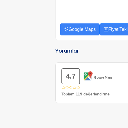
Google Maps
Fiyat Tekli
Yorumlar
4.7
Google Maps
✩✩✩✩✩
Toplam
119
değerlendirme