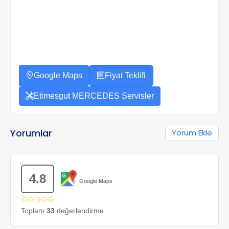
Google Maps
Fiyat Teklifi
Etimesgut MERCEDES Servisler
Yorumlar
Yorum Ekle
4.8
Google Maps
✩✩✩✩✩
Toplam
33
değerlendirme