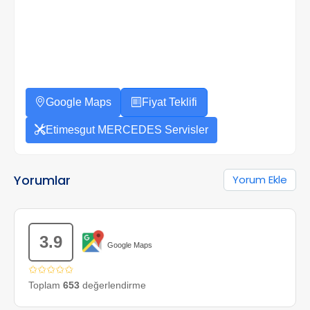
Google Maps
Fiyat Teklifi
Etimesgut MERCEDES Servisler
Yorumlar
Yorum Ekle
3.9
Google Maps
✩✩✩✩✩
Toplam
653
değerlendirme