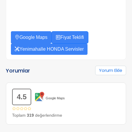
Google Maps
Fiyat Teklifi
Yenimahalle HONDA Servisler
Yorumlar
Yorum Ekle
4.5
Google Maps
✩✩✩✩✩
Toplam
319
değerlendirme